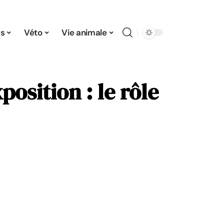
s
Véto
Vie animale
osition : le rôle