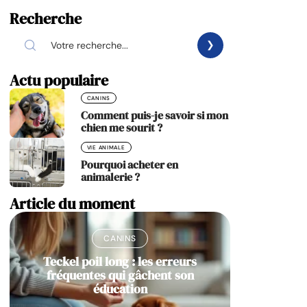
Recherche
Actu populaire
CANINS
Comment puis-je savoir si mon
chien me sourit ?
VIE ANIMALE
Pourquoi acheter en
animalerie ?
Article du moment
CANINS
Teckel poil long : les erreurs
fréquentes qui gâchent son
éducation