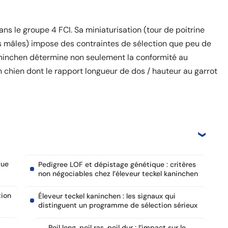
s le groupe 4 FCI. Sa miniaturisation (tour de poitrine
es mâles) impose des contraintes de sélection que peu de
kaninchen détermine non seulement la conformité au
un chien dont le rapport longueur de dos / hauteur au garrot
que
Pedigree LOF et dépistage génétique : critères
non négociables chez l’éleveur teckel kaninchen
tion
Éleveur teckel kaninchen : les signaux qui
distinguent un programme de sélection sérieux
Poil long, poil ras, poil dur : l’impact sur le