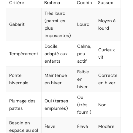
Critère
Brahma
Cochin
Sussex
Très lourd
(parmi les
Moyen à
Gabarit
Lourd
plus
lourd
imposantes)
Docile,
Calme,
Curieux,
Tempérament
adapté aux
peu
vif
enfants
actif
Faible
Ponte
Maintenue
Correcte
en
hivernale
en hiver
en hiver
hiver
Oui
Plumage des
Oui (tarses
(très
Non
pattes
emplumés)
fourni)
Besoin en
Élevé
Élevé
Modéré
espace au sol