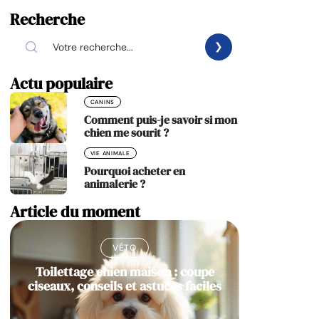
Recherche
Actu populaire
CANINS
Comment puis-je savoir si mon
chien me sourit ?
VIE ANIMALE
Pourquoi acheter en
animalerie ?
Article du moment
VÉTO
Toilettage chien maison : coupe
ciseaux, conseils et astuces faciles