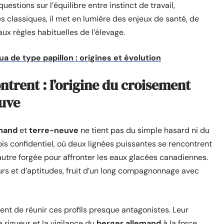
stions sur l’équilibre entre instinct de travail,
classiques, il met en lumière des enjeux de santé, de
x règles habituelles de l’élevage.
ua de type papillon : origines et évolution
trent : l’origine du croisement
euve
emand
et
terre-neuve
ne tient pas du simple hasard ni du
rfois confidentiel, où deux lignées puissantes se rencontrent
’autre forgée pour affronter les eaux glacées canadiennes.
eurs et d’aptitudes, fruit d’un long compagnonnage avec
nt de réunir ces profils presque antagonistes. Leur
 rigueur et la vigilance du
berger allemand
à la force