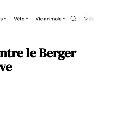
s
Véto
Vie animale
ntre le Berger
uve