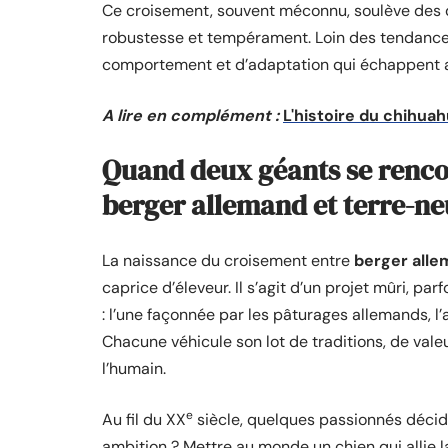
Ce croisement, souvent méconnu, soulève des que
robustesse et tempérament. Loin des tendances 
comportement et d’adaptation qui échappent au
A lire en complément :
L'histoire du chihuah
Quand deux géants se rencon
berger allemand et terre-n
La naissance du croisement entre
berger all
caprice d’éleveur. Il s’agit d’un projet mûri, pa
: l’une façonnée par les pâturages allemands, l
Chacune véhicule son lot de traditions, de val
l’humain.
e
Au fil du XX
siècle, quelques passionnés décide
ambition ? Mettre au monde un chien qui allie la