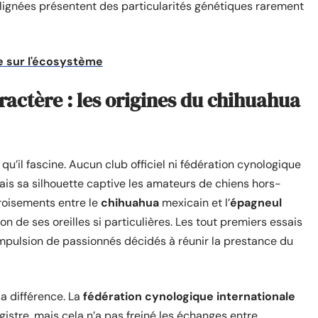
es lignées présentent des particularités génétiques rarement
te sur l'écosystème
aractère : les origines du chihuahua
 qu’il fascine. Aucun club officiel ni fédération cynologique
ais sa silhouette captive les amateurs de chiens hors-
roisements entre le
chihuahua
mexicain et l’
épagneul
on de ses oreilles si particulières. Les tout premiers essais
’impulsion de passionnés décidés à réunir la prestance du
sa différence. La
fédération cynologique internationale
egistre, mais cela n’a pas freiné les échanges entre