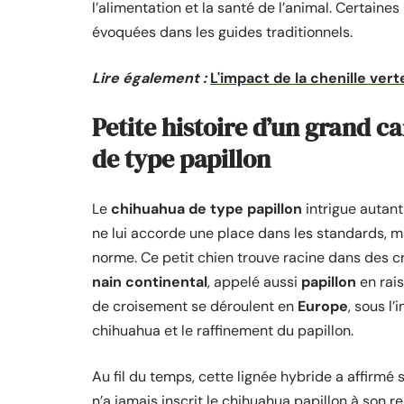
l’alimentation et la santé de l’animal. Certain
évoquées dans les guides traditionnels.
Lire également :
L'impact de la chenille ver
Petite histoire d’un grand c
de type papillon
Le
chihuahua de type papillon
intrigue autant
ne lui accorde une place dans les standards, m
norme. Ce petit chien trouve racine dans des c
nain continental
, appelé aussi
papillon
en rais
de croisement se déroulent en
Europe
, sous l
chihuahua et le raffinement du papillon.
Au fil du temps, cette lignée hybride a affirmé 
n’a jamais inscrit le chihuahua papillon à son r