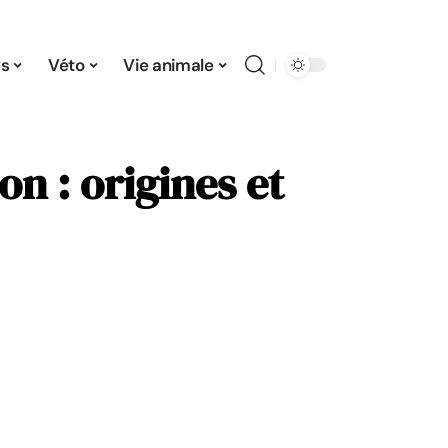
s
Véto
Vie animale
on : origines et