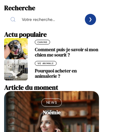
Recherche
Actu populaire
CANINS
Comment puis-je savoir si mon
chien me sourit ?
VIE ANIMALE
Pourquoi acheter en
animalerie ?
Article du moment
NEWS
Noémie