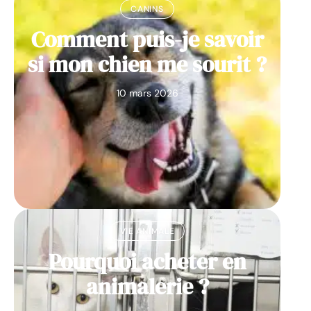
CANINS
Comment puis-je savoir
si mon chien me sourit ?
10 mars 2026
VIE ANIMALE
Pourquoi acheter en
animalerie ?