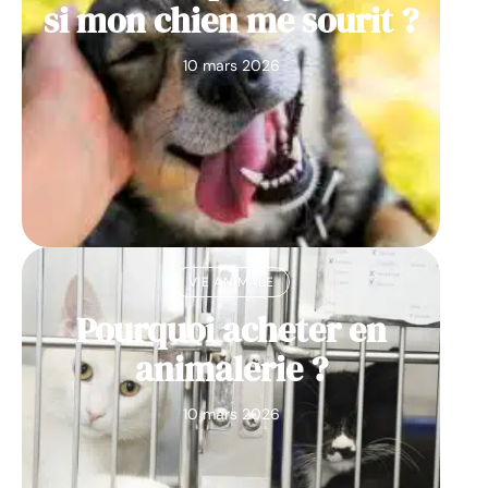
si mon chien me sourit ?
10 mars 2026
VIE ANIMALE
Pourquoi acheter en
animalerie ?
10 mars 2026