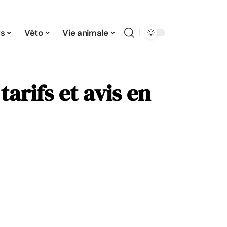
s
Véto
Vie animale
arifs et avis en