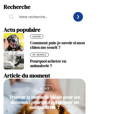
Recherche
Actu populaire
CANINS
Comment puis-je savoir si mon
chien me sourit ?
VIE ANIMALE
Pourquoi acheter en
animalerie ?
Article du moment
NEWS
Trouver la mutuelle idéale pour ses
animaux : pourquoi opter pour un
comparateur ?